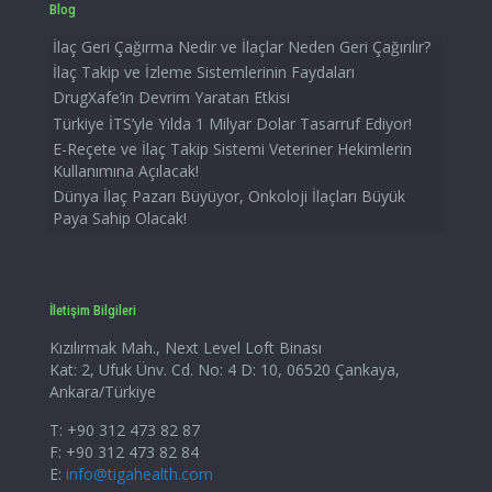
Blog
İlaç Geri Çağırma Nedir ve İlaçlar Neden Geri Çağırılır?
İlaç Takip ve İzleme Sistemlerinin Faydaları
DrugXafe’in Devrim Yaratan Etkisi
Türkiye İTS’yle Yılda 1 Milyar Dolar Tasarruf Ediyor!
E-Reçete ve İlaç Takip Sistemi Veteriner Hekimlerin
Kullanımına Açılacak!
Dünya İlaç Pazarı Büyüyor, Onkoloji İlaçları Büyük
Paya Sahip Olacak!
İletişim Bilgileri
Kızılırmak Mah., Next Level Loft Binası
Kat: 2, Ufuk Ünv. Cd. No: 4 D: 10, 06520 Çankaya,
Ankara/Türkiye
T: +90 312 473 82 87
F: +90 312 473 82 84
E:
info@tigahealth.com