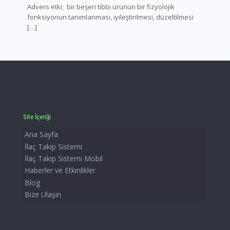
Advers etki; bir beşeri tıbbi ürünün bir fizyolojik
fonksiyonun tanımlanması, iyileştirilmesi, düzeltilmesi
[…]
Site İçeriği
Ana Sayfa
İlaç Takip Sistemi
İlaç Takip Sistemi Mobil
Haberler ve Etkinlikler
Blog
Bize Ulaşın