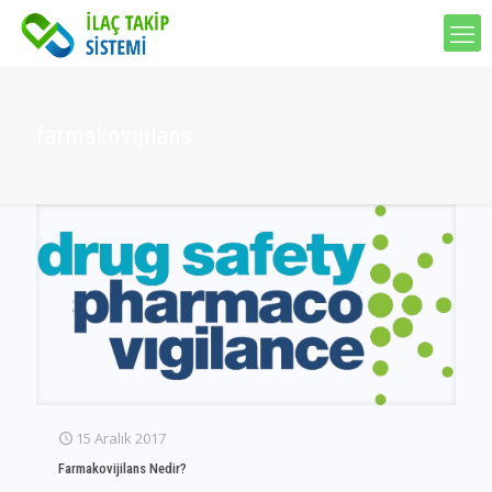
farmakovijilans
15 Aralık 2017
Farmakovijilans Nedir?