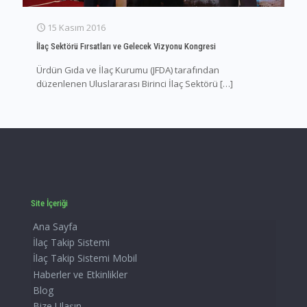
15 Kasım 2016
İlaç Sektörü Fırsatları ve Gelecek Vizyonu Kongresi
Ürdün Gıda ve İlaç Kurumu (JFDA) tarafından
düzenlenen Uluslararası Birinci İlaç Sektörü
[…]
Site İçeriği
Ana Sayfa
İlaç Takip Sistemi
İlaç Takip Sistemi Mobil
Haberler ve Etkinlikler
Blog
Bize Ulaşın