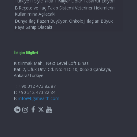
Türkiye İTS’yle Yılda 1 Milyar Dolar Tasarruf Ediyor!
E-Reçete ve İlaç Takip Sistemi Veteriner Hekimlerin
Kullanımına Açılacak!
Dünya İlaç Pazarı Büyüyor, Onkoloji İlaçları Büyük
Paya Sahip Olacak!
İletişim Bilgileri
Kızılırmak Mah., Next Level Loft Binası
Kat: 2, Ufuk Ünv. Cd. No: 4 D: 10, 06520 Çankaya,
Ankara/Türkiye
T: +90 312 473 82 87
F: +90 312 473 82 84
E:
info@tigahealth.com