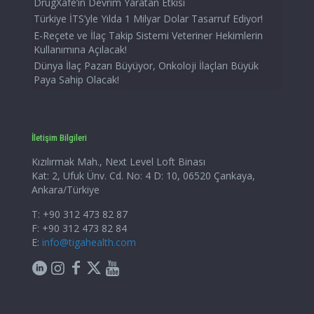
DrugXafe’in Devrim Yaratan Etkisi
Türkiye İTS’yle Yılda 1 Milyar Dolar Tasarruf Ediyor!
E-Reçete ve İlaç Takip Sistemi Veteriner Hekimlerin
Kullanımına Açılacak!
Dünya İlaç Pazarı Büyüyor, Onkoloji İlaçları Büyük
Paya Sahip Olacak!
İletişim Bilgileri
Kızılırmak Mah., Next Level Loft Binası
Kat: 2, Ufuk Ünv. Cd. No: 4 D: 10, 06520 Çankaya,
Ankara/Türkiye
T: +90 312 473 82 87
F: +90 312 473 82 84
E:
info@tigahealth.com