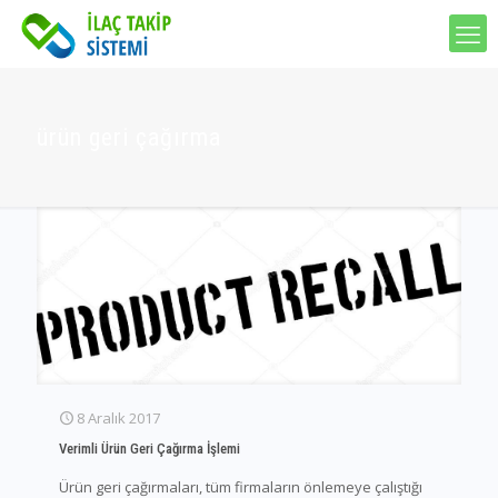
ürün geri çağırma
8 Aralık 2017
Verimli Ürün Geri Çağırma İşlemi
Ürün geri çağırmaları, tüm firmaların önlemeye çalıştığı