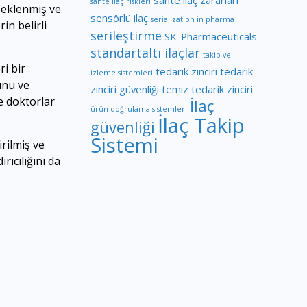
sahte ilaç zararları
sahte ilaç riskleri
e eklenmiş ve
sensörlü ilaç
serialization in pharma
in belirli
serileştirme
SK-Pharmaceuticals
standartaltı ilaçlar
takip ve
ri bir
tedarik zinciri
tedarik
izleme sistemleri
unu ve
zinciri güvenliği
temiz tedarik zinciri
ve doktorlar
İlaç
ürün doğrulama sistemleri
İlaç Takip
güvenliği
Sistemi
irilmiş ve
rıcılığını da