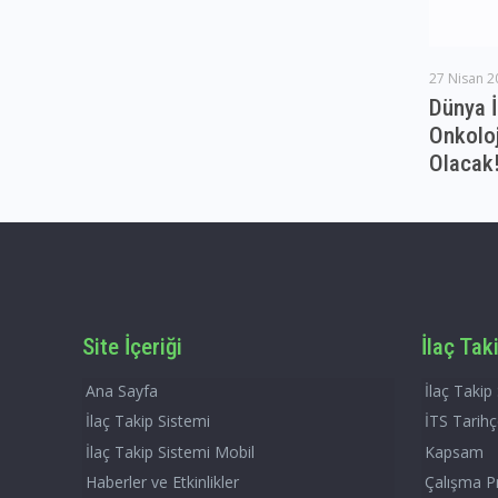
27 Nisan 2
Dünya İ
Onkoloj
Olacak
Site İçeriği
İlaç Tak
Ana Sayfa
İlaç Takip
İlaç Takip Sistemi
İTS Tarih
İlaç Takip Sistemi Mobil
Kapsam
Haberler ve Etkinlikler
Çalışma Pr