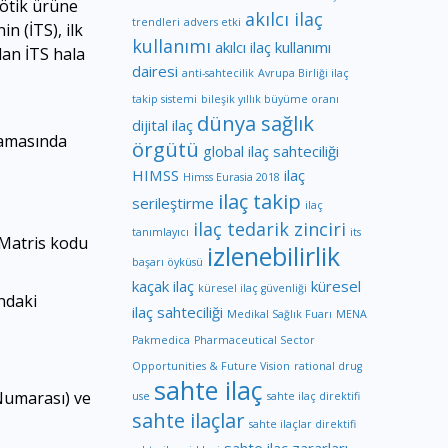
sötik ürüne
akılcı ilaç
trendleri
advers etki
in (İTS), ilk
kullanımı
akılcı ilaç kullanımı
olan İTS hala
dairesi
anti-sahtecilik
Avrupa Birliği ilaç
takip sistemi
bileşik yıllık büyüme oranı
dünya sağlık
dijital ilaç
aşamasında
örgütü
global ilaç sahteciliği
HIMSS
ilaç
Himss Eurasia 2018
ilaç takip
serileştirme
ilaç
ilaç tedarik zinciri
tanımlayıcı
its
taMatris kodu
izlenebilirlik
başarı öyküsü
kaçak ilaç
küresel
küresel ilaç güvenliği
ındaki
ilaç sahteciliği
Medikal Sağlık Fuarı
MENA
Pakmedica
Pharmaceutical Sector
Opportunities & Future Vision
rational drug
sahte ilaç
 Numarası) ve
use
sahte ilaç direktifi
sahte ilaçlar
sahte ilaçlar direktifi