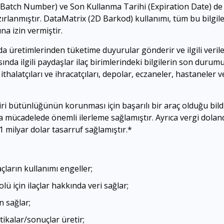
sı (Batch Number) ve Son Kullanma Tarihi (Expiration Date) d
zırlanmıştır. DataMatrix (2D Barkod) kullanımı, tüm bu bilgiler
na izin vermiştir.
da üretimlerinden tüketime duyurular gönderir ve ilgili verile
ında ilgili paydaşlar ilaç birimlerindeki bilgilerin son durum
ri, ithalatçıları ve ihracatçıları, depolar, eczaneler, hastaneler 
ciri bütünlüğünün korunması için başarılı bir araç olduğu bild
rla mücadelede önemli ilerleme sağlamıştır. Ayrıca vergi dolandı
 1 milyar dolar tasarruf sağlamıştır.*
çların kullanımı engeller;
olü için ilaçlar hakkında veri sağlar;
 sağlar;
tikalar/sonuçlar üretir;