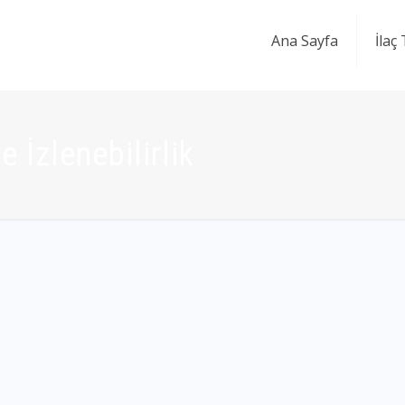
Ana Sayfa
İlaç
e İzlenebilirlik