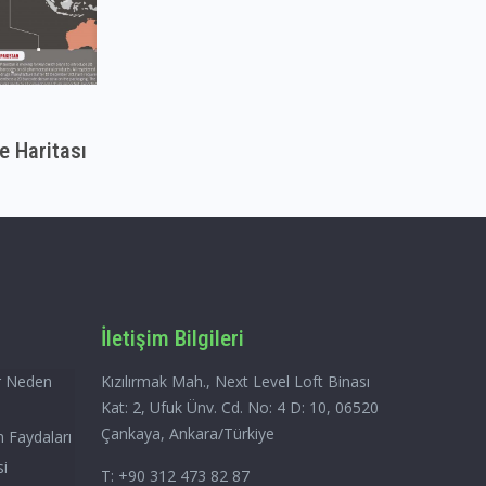
e Haritası
İletişim Bilgileri
ar Neden
Kızılırmak Mah., Next Level Loft Binası
Kat: 2, Ufuk Ünv. Cd. No: 4 D: 10, 06520
Çankaya, Ankara/Türkiye
n Faydaları
si
T: +90 312 473 82 87