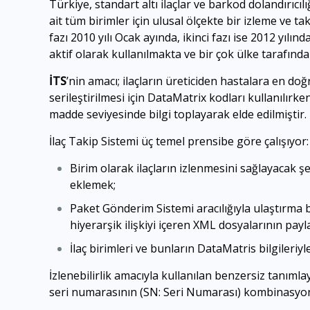
Türkiye, standart altı ilaçlar ve barkod dolandırıc
ait tüm birimler için ulusal ölçekte bir izleme ve tak
fazı 2010 yılı Ocak ayında, ikinci fazı ise 2012 yılı
aktif olarak kullanılmakta ve bir çok ülke tarafında
İTS
’nin amacı; ilaçların üreticiden hastalara en do
serileştirilmesi için DataMatrix kodları kullanılır
madde seviyesinde bilgi toplayarak elde edilmiştir.
İlaç Takip Sistemi üç temel prensibe göre çalışıyor:
Birim olarak ilaçların izlenmesini sağlayacak şe
eklemek;
Paket Gönderim Sistemi aracılığıyla ulaştırma b
hiyerarşik ilişkiyi içeren XML dosyalarının payl
İlaç birimleri ve bunların DataMatris bilgileriyle
İzlenebilirlik amacıyla kullanılan benzersiz tanım
seri numarasının (SN: Seri Numarası) kombinasyon