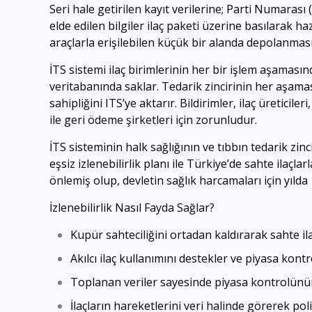
Seri hale getirilen kayıt verilerine; Parti Numara
elde edilen bilgiler ilaç paketi üzerine basılarak ha
araçlarla erişilebilen küçük bir alanda depolanması
İTS sistemi ilaç birimlerinin her bir işlem aşamasın
veritabanında saklar. Tedarik zincirinin her aşamas
sahipliğini ITS’ye aktarır. Bildirimler, ilaç üreticile
ile geri ödeme şirketleri için zorunludur.
İTS sisteminin halk sağlığının ve tıbbın tedarik zin
eşsiz izlenebilirlik planı ile Türkiye’de sahte ilaçla
önlemiş olup, devletin sağlık harcamaları için yılda
İzlenebilirlik Nasıl Fayda Sağlar?
Kupür sahteciliğini ortadan kaldırarak sahte ila
Akılcı ilaç kullanımını destekler ve piyasa kontr
Toplanan veriler sayesinde piyasa kontrolünün
İlaçların hareketlerini veri halinde görerek poli