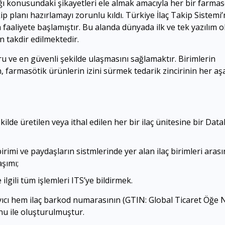
ılığı konusundaki şikayetleri ele almak amacıyla her bir farma
ip planı hazırlamayı zorunlu kıldı. Türkiye İlaç Takip Sistemi’n
nda faaliyete başlamıştır. Bu alanda dünyada ilk ve tek yazılım 
n takdir edilmektedir.
ğru ve en güvenli şekilde ulaşmasını sağlamaktır. Birimlerin
ken, farmasötik ürünlerin izini sürmek tedarik zincirinin her 
kilde üretilen veya ithal edilen her bir ilaç ünitesine bir Da
irimi ve paydaşların sistmlerinde yer alan ilaç birimleri aras
aşımı;
 ilgili tüm işlemleri ITS’ye bildirmek.
layıcı hem ilaç barkod numarasının (GTIN: Global Ticaret Öğe
u ile oluşturulmuştur.