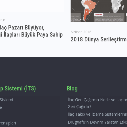
018
laç Pazarı Büyüyor,
6 Nisan 2018
i İlaçları Büyük Paya Sahip
2018 Dünya Serileştirm
!
ip Sistemi (İTS)
Blog
 Sistemi
İlaç Geri Çağırma Nedir ve İlaçl
Geri Çağırılır?
çe
İlaç Takip ve İzleme Sistemlerini
DrugXafe’in Devrim Yaratan Etki
ensipleri