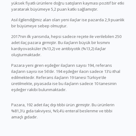
yüksek fiyatlı ürünlere doğru satışların kayması pozitif bir etki
yaratarak büyümeye 5,2 puan katkı sağlamıştır.
Asıl ilgilendiğimiz alan olan yeni ilaçlar ise pazarda 2,9 puanlık
bir büyümeye sebep olmuştur.
2017’nin ilk yarısında, hepsi sadece reçete ile verilebilen 250
adet ilaç pazara girmiştir. Bu ilaçların büyük bir kısmını
kardiyovasküler (%13,2) ve antibiyotik (%13,2) ilaçlar
oluşturmaktadır.
Pazara yeni giren eşdeğer ilaçların sayısı 194, referans
ilaçların sayısı ise 56’dır. 194 eşdeğer ilacın sadece 13’ü ithal
edilmektedir. Referans ilaçların 19 tanesi Türkiye’de
üretilmekte, piyasada ise bu ilaçların sadece 10 tanesinin
eşdeğer rakibi bulunmaktadır.
Pazara, 192 adet ilaç dışı tıbbi ürün girmiştir. Bu ürünlerin
%81,3’ü gıda takviyesi, %9,4’ü enteral beslenme ve tıbbi
amaçlı gıdadır.