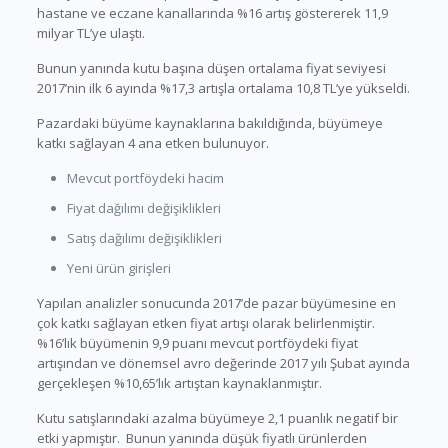
hastane ve eczane kanallarında %16 artış göstererek 11,9
milyar TL’ye ulaştı.
Bunun yanında kutu başına düşen ortalama fiyat seviyesi
2017’nin ilk 6 ayında %17,3 artışla ortalama 10,8 TL’ye yükseldi.
Pazardaki büyüme kaynaklarına bakıldığında, büyümeye
katkı sağlayan 4 ana etken bulunuyor.
Mevcut portföydeki hacim
Fiyat dağılımı değişiklikleri
Satış dağılımı değişiklikleri
Yeni ürün girişleri
Yapılan analizler sonucunda 2017’de pazar büyümesine en
çok katkı sağlayan etken fiyat artışı olarak belirlenmiştir.
%16’lık büyümenin 9,9 puanı mevcut portföydeki fiyat
artışından ve dönemsel avro değerinde 2017 yılı Şubat ayında
gerçekleşen %10,65’lık artıştan kaynaklanmıştır.
Kutu satışlarındaki azalma büyümeye 2,1 puanlık negatif bir
etki yapmıştır. Bunun yanında düşük fiyatlı ürünlerden