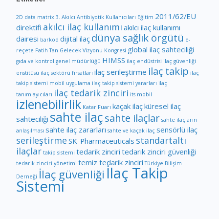
2011/62/EU
2D data matrix
3. Akılcı Antibiyotik Kullanıcıları Eğitim
akılcı ilaç kullanımı
direktifi
akılcı ilaç kullanımı
dünya sağlık örgütü
dairesi
dijital ilaç
barkod
e-
global ilaç sahteciliği
reçete
Fatih Tan
Gelecek Vizyonu Kongresi
HIMSS
gıda ve kontrol genel müdürlüğü
ilaç endüstrisi
ilaç güvenliği
ilaç takip
ilaç serileştirme
enstitüsü
ilaç sektörü fırsatları
ilaç
takip sistemi mobil uygulama
ilaç takip sistemi yararları
ilaç
ilaç tedarik zinciri
tanımlayıcıları
its mobil
izlenebilirlik
kaçak ilaç
küresel ilaç
Katar Fuarı
sahte ilaç
sahte ilaçlar
sahteciliği
sahte ilaçların
sahte ilaç zararları
sensörlü ilaç
anlaşılması
sahte ve kaçak ilaç
serileştirme
standartaltı
SK-Pharmaceuticals
ilaçlar
tedarik zinciri
tedarik zinciri güvenliği
takip sistemi
temiz tedarik zinciri
tedarik zinciri yönetimi
Türkiye Bilişim
İlaç Takip
İlaç güvenliği
Derneği
Sistemi